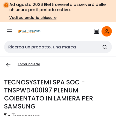
Vai alla
Vai
Ad agosto 2026 Elettroveneta osserverà delle
navigazione
alla
chiusure per il periodo estivo.
pagina
Vedi calendario chiusure
Cerca input
Torna indietro
TECNOSYSTEMI SPA SOC -
TNSPWD400197 PLENUM
COIBENTATO IN LAMIERA PER
SAMSUNG