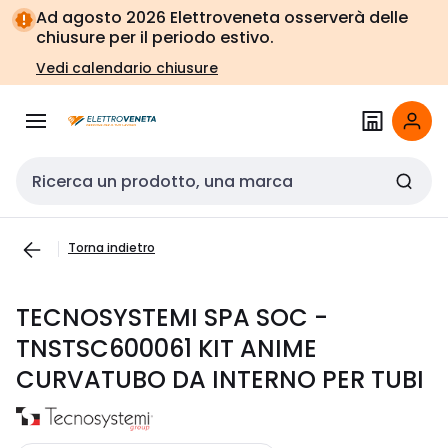
Vai alla
Vai
Ad agosto 2026 Elettroveneta osserverà delle
navigazione
alla
chiusure per il periodo estivo.
pagina
Vedi calendario chiusure
Cerca input
Torna indietro
TECNOSYSTEMI SPA SOC -
TNSTSC600061 KIT ANIME
CURVATUBO DA INTERNO PER TUBI