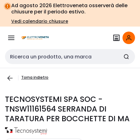
Vai alla
Vai
Ad agosto 2026 Elettroveneta osserverà delle
navigazione
alla
chiusure per il periodo estivo.
pagina
Vedi calendario chiusure
Cerca input
Torna indietro
TECNOSYSTEMI SPA SOC -
TNSW11161564 SERRANDA DI
TARATURA PER BOCCHETTE DI MA