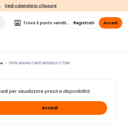
.
Vedi calendario chiusure
Trova il punto vendita
Registrati
Accedi
ne
TSY1CA0040 CAVO MODELLO CTSW
edi per visualizzare prezzi e disponibilità
Accedi