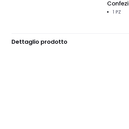
Confez
1
PZ
Dettaglio prodotto