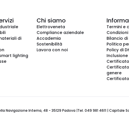
ervizi
Chi siamo
Informaz
dustriale
Elettroveneta
Termini e 
ili
Compliance aziendale
Condizioni
ateriali di
Accademia
Bilancio di
Sostenibilità
Politica pe
ion
Lavora con noi
Policy di D
smart lighting
Inclusione 
sse
Certificato
Certificato
genere
Certificat
 Navigazione Interna, 48 - 35129 Padova |Tel. 049 981 4611 | Capitale Soci