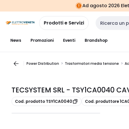
Vai alla
Vai
Ad agosto 2026 Elett
navigazione
alla
pagina
Prodotti e Servizi
Cerca input
News
Promozioni
Eventi
Brandshop
Power Distribution
Trasformatori media tensione
Ac
TECSYSTEM SRL - TSY1CA0040 C
copia
copia
Cod. prodotto TSY1CA0040
Cod. produttore 1C