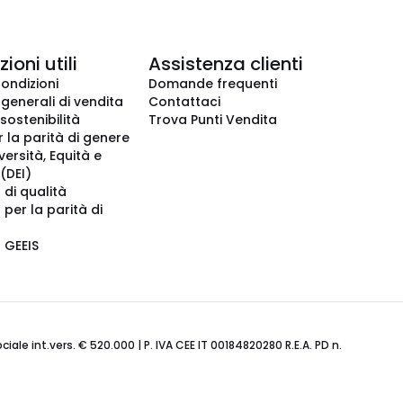
ioni utili
Assistenza clienti
condizioni
Domande frequenti
 generali di vendita
Contattaci
 sostenibilità
Trova Punti Vendita
r la parità di genere
iversità, Equità e
(DEI)
 di qualità
 per la parità di
o GEEIS
ale int.vers. € 520.000 | P. IVA CEE IT 00184820280 R.E.A. PD n.