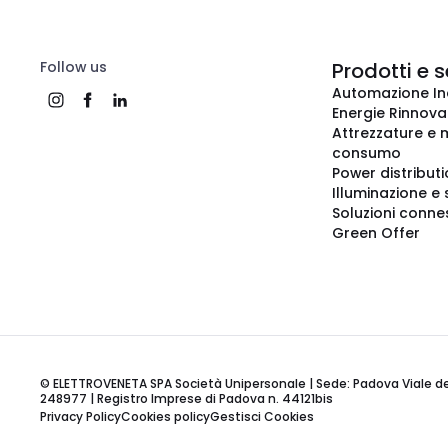
Follow us
Prodotti e s
Automazione In
Energie Rinnovab
Attrezzature e m
consumo
Power distribut
Illuminazione e 
Soluzioni conne
Green Offer
© ELETTROVENETA SPA Società Unipersonale | Sede: Padova Viale della
248977 | Registro Imprese di Padova n. 44121bis
Privacy Policy
Cookies policy
Gestisci Cookies