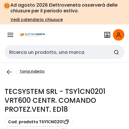
Vai alla
Vai
Ad agosto 2026 Elettroveneta osserverà delle
navigazione
alla
chiusure per il periodo estivo.
pagina
Vedi calendario chiusure
Cerca input
Torna indietro
TECSYSTEM SRL - TSY1CN0201
VRT600 CENTR. COMANDO
PROTEZ.VENT. ED18
copia
Cod. prodotto TSY1CN0201