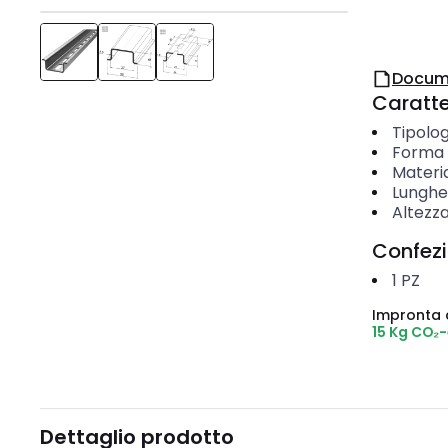
Docum
Caratter
Tipolog
Forma 
Materi
Lunghe
Altezz
Confez
1
PZ
Impronta 
15 Kg CO₂
Dettaglio prodotto