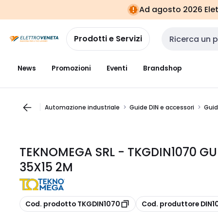
Vai alla
Vai
Ad agosto 2026 Elett
navigazione
alla
pagina
Prodotti e Servizi
Cerca input
News
Promozioni
Eventi
Brandshop
Automazione industriale
Guide DIN e accessori
Guid
TEKNOMEGA SRL - TKGDIN1070 GU
35X15 2M
copia
copia
Cod. prodotto TKGDIN1070
Cod. produttore DIN1