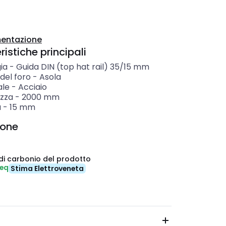
entazione
istiche principali
ia
-
Guida DIN (top hat rail) 35/15 mm
del foro
-
Asola
ale
-
Acciaio
zza
-
2000
mm
a
-
15
mm
ione
di carbonio del prodotto
-eq
Stima Elettroveneta