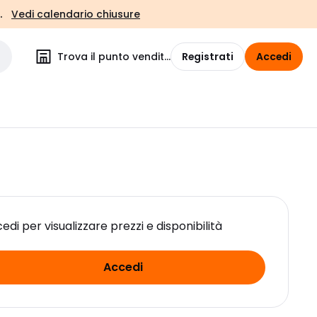
.
Vedi calendario chiusure
Trova il punto vendita
Registrati
Accedi
edi per visualizzare prezzi e disponibilità
Accedi