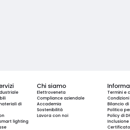
ervizi
Chi siamo
Informaz
dustriale
Elettroveneta
Termini e 
ili
Compliance aziendale
Condizioni
ateriali di
Accademia
Bilancio di
Sostenibilità
Politica pe
ion
Lavora con noi
Policy di D
smart lighting
Inclusione 
sse
Certificato