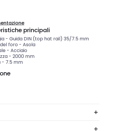
entazione
istiche principali
ia
-
Guida DIN (top hat rail) 35/7.5 mm
del foro
-
Asola
ale
-
Acciaio
zza
-
2000
mm
a
-
7.5
mm
ione