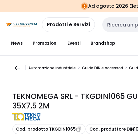
Vai alla
Vai
Ad agosto 2026 Elett
navigazione
alla
pagina
Prodotti e Servizi
Cerca input
News
Promozioni
Eventi
Brandshop
Automazione industriale
Guide DIN e accessori
Guid
TEKNOMEGA SRL - TKGDIN1065 GU
35X7,5 2M
copia
copia
Cod. prodotto TKGDIN1065
Cod. produttore DIN1