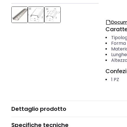
Docum
Caratter
Tipolog
Forma 
Materi
Lunghe
Altezz
Confez
1
PZ
Dettaglio prodotto
Specifiche tecniche