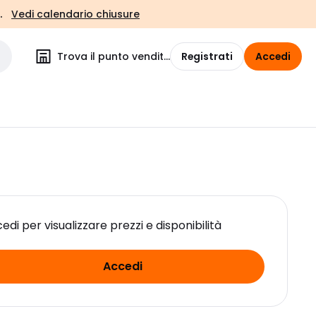
.
Vedi calendario chiusure
Trova il punto vendita
Registrati
Accedi
edi per visualizzare prezzi e disponibilità
Accedi