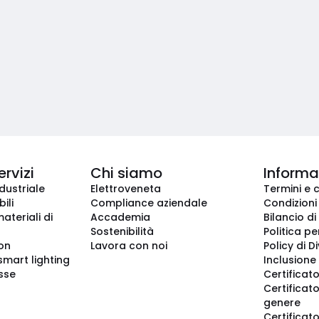
ervizi
Chi siamo
Informaz
dustriale
Elettroveneta
Termini e 
ili
Compliance aziendale
Condizioni
ateriali di
Accademia
Bilancio di
Sostenibilità
Politica pe
ion
Lavora con noi
Policy di D
smart lighting
Inclusione 
sse
Certificato
Certificato
genere
Certificat