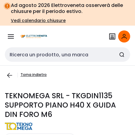
Vai alla
Vai
Ad agosto 2026 Elettroveneta osserverà delle
navigazione
alla
chiusure per il periodo estivo.
pagina
Vedi calendario chiusure
Cerca input
Torna indietro
TEKNOMEGA SRL - TKGDIN1135
SUPPORTO PIANO H40 X GUIDA
DIN FORO M6