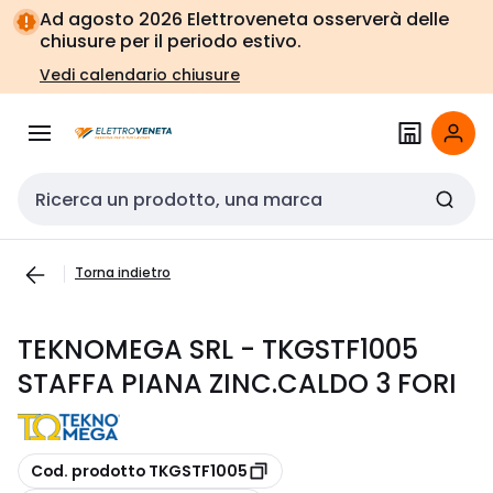
Vai alla
Vai
Ad agosto 2026 Elettroveneta osserverà delle
navigazione
alla
chiusure per il periodo estivo.
pagina
Vedi calendario chiusure
Cerca input
Torna indietro
TEKNOMEGA SRL - TKGSTF1005
STAFFA PIANA ZINC.CALDO 3 FORI
copia
Cod. prodotto TKGSTF1005