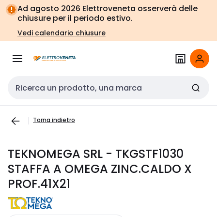
Vai alla
Vai
Ad agosto 2026 Elettroveneta osserverà delle
navigazione
alla
chiusure per il periodo estivo.
pagina
Vedi calendario chiusure
Cerca input
Torna indietro
TEKNOMEGA SRL - TKGSTF1030
STAFFA A OMEGA ZINC.CALDO X
PROF.41X21