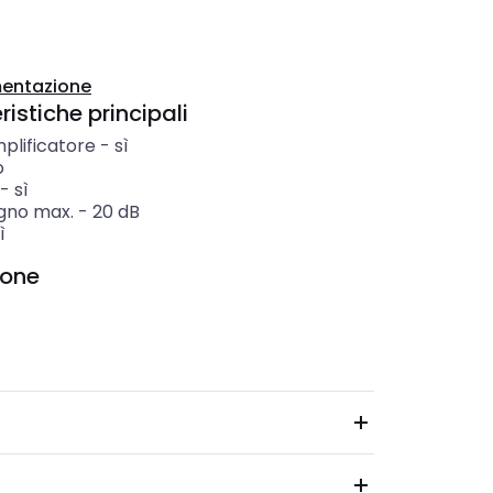
entazione
istiche principali
plificatore
-
sì
o
-
sì
gno max.
-
20
dB
ì
ione