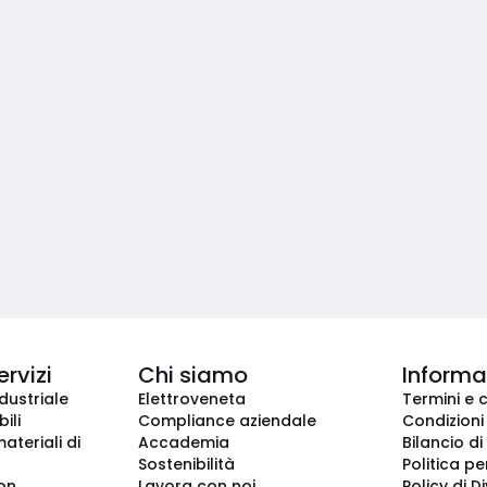
ervizi
Chi siamo
Informaz
dustriale
Elettroveneta
Termini e 
ili
Compliance aziendale
Condizioni
ateriali di
Accademia
Bilancio di
Sostenibilità
Politica pe
ion
Lavora con noi
Policy di D