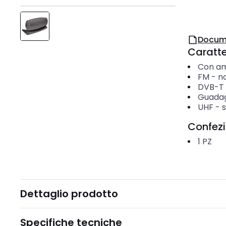
Docum
Caratter
Con am
FM
-
n
DVB-T
Guada
UHF
-
s
Confez
1
PZ
Dettaglio prodotto
Specifiche tecniche