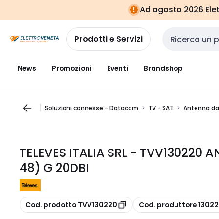
Vai alla
Vai
Ad agosto 2026 Elett
navigazione
alla
pagina
Prodotti e Servizi
Cerca input
News
Promozioni
Eventi
Brandshop
Soluzioni connesse - Datacom
TV - SAT
Antenna da
TELEVES ITALIA SRL - TVV130220 
48) G 20DBI
copia
copia
Cod. prodotto TVV130220
Cod. produttore 1302