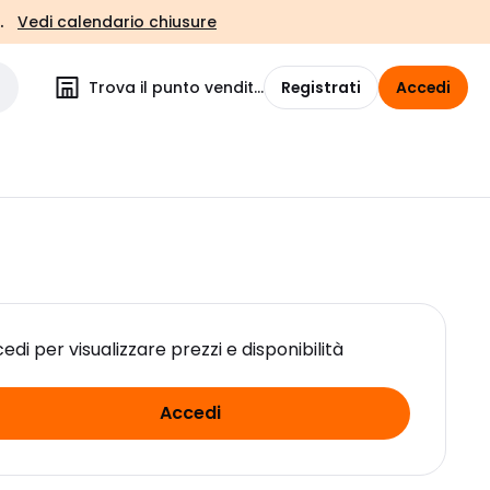
.
Vedi calendario chiusure
Trova il punto vendita
Registrati
Accedi
edi per visualizzare prezzi e disponibilità
Accedi