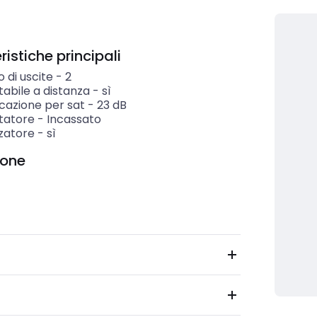
istiche principali
 di uscite
-
2
abile a distanza
-
sì
cazione per sat
-
23
dB
tatore
-
Incassato
zzatore
-
sì
ione