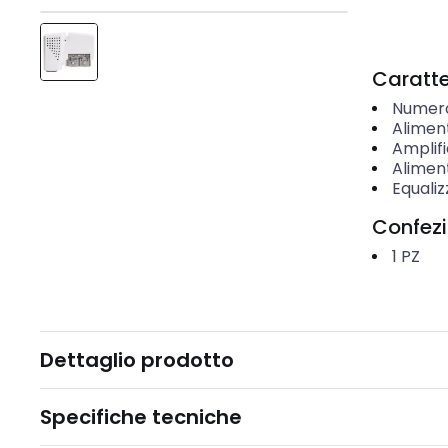
Caratter
Numero
Aliment
Amplifi
Alimen
Equali
Confez
1
PZ
Dettaglio prodotto
Specifiche tecniche