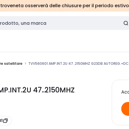
roveneta osserverà delle chiusure per il periodo estivo
e satellitare
TVV560601 AMP.INT.2U 47..2150MHZ G23DB AUTOREG.+DC
MP.INT.2U 47..2150MHZ
Acc
01