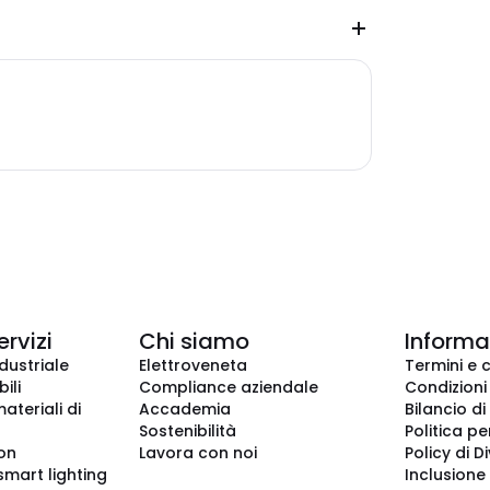
ervizi
Chi siamo
Informaz
dustriale
Elettroveneta
Termini e 
ili
Compliance aziendale
Condizioni
ateriali di
Accademia
Bilancio di
Sostenibilità
Politica pe
ion
Lavora con noi
Policy di D
smart lighting
Inclusione 