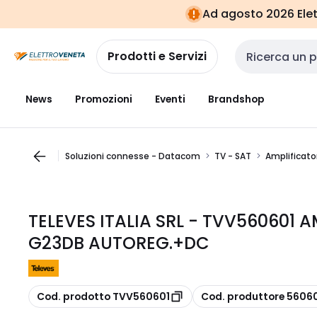
Vai alla
Vai
Ad agosto 2026 Elett
navigazione
alla
pagina
Prodotti e Servizi
Cerca input
News
Promozioni
Eventi
Brandshop
Soluzioni connesse - Datacom
TV - SAT
Amplificator
TELEVES ITALIA SRL - TVV560601 A
G23DB AUTOREG.+DC
copia
copia
Cod. prodotto TVV560601
Cod. produttore 5606