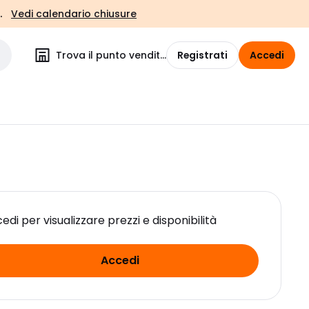
.
Vedi calendario chiusure
Trova il punto vendita
Registrati
Accedi
edi per visualizzare prezzi e disponibilità
Accedi