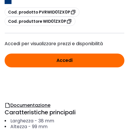
copia
Cod. prodotto PVRWID01ZX0P
copia
Cod. produttore WID01ZX0P
Accedi per visualizzare prezzi e disponibilità
Accedi
Documentazione
Caratteristiche principali
Larghezza
-
38
mm
Altezza
-
99
mm