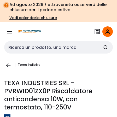
Vai alla
Vai
Ad agosto 2026 Elettroveneta osserverà delle
navigazione
alla
chiusure per il periodo estivo.
pagina
Vedi calendario chiusure
Cerca input
Torna indietro
TEXA INDUSTRIES SRL -
PVRWID01ZX0P Riscaldatore
anticondensa 10W, con
termostato, 110-250V