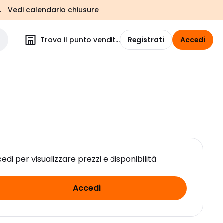
.
Vedi calendario chiusure
Trova il punto vendita
Registrati
Accedi
edi per visualizzare prezzi e disponibilità
Accedi