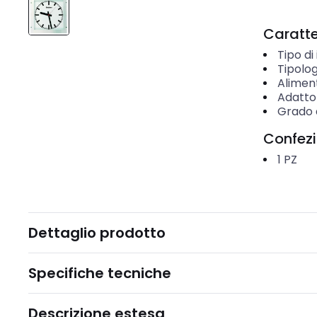
Caratter
Tipo d
Tipolog
Aliment
Adatto
Grado d
Confez
1
PZ
Dettaglio prodotto
Specifiche tecniche
Descrizione estesa