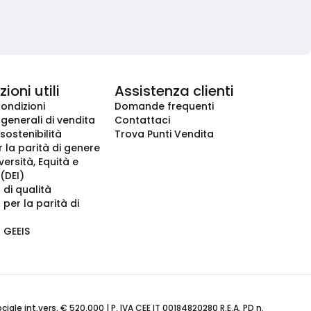
ioni utili
Assistenza clienti
condizioni
Domande frequenti
 generali di vendita
Contattaci
 sostenibilità
Trova Punti Vendita
r la parità di genere
iversità, Equità e
(DEI)
 di qualità
 per la parità di
o GEEIS
ale int.vers. € 520.000 | P. IVA CEE IT 00184820280 R.E.A. PD n.