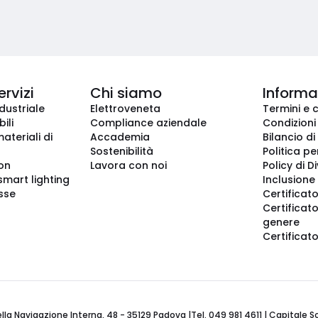
ervizi
Chi siamo
Informaz
dustriale
Elettroveneta
Termini e 
ili
Compliance aziendale
Condizioni
ateriali di
Accademia
Bilancio di
Sostenibilità
Politica pe
ion
Lavora con noi
Policy di D
smart lighting
Inclusione 
sse
Certificato
Certificato
genere
Certificat
 Navigazione Interna, 48 - 35129 Padova |Tel. 049 981 4611 | Capitale Soci