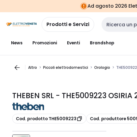
Vai alla
Vai
Ad agosto 2026 Elett
navigazione
alla
pagina
Prodotti e Servizi
Cerca input
News
Promozioni
Eventi
Brandshop
Altro
Piccoli elettrodomestici
Orologio
THE500922
THEBEN SRL - THE5009223 OSIRIA
copia
copia
Cod. prodotto THE5009223
Cod. produttore 500