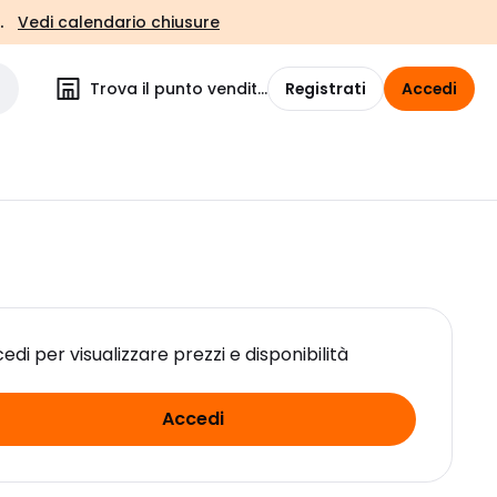
.
Vedi calendario chiusure
Trova il punto vendita
Registrati
Accedi
edi per visualizzare prezzi e disponibilità
Accedi