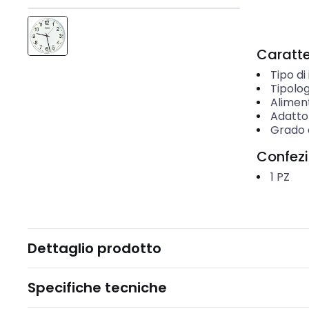
Caratter
Tipo d
Tipolog
Aliment
Adatto
Grado d
Confez
1
PZ
Dettaglio prodotto
Specifiche tecniche