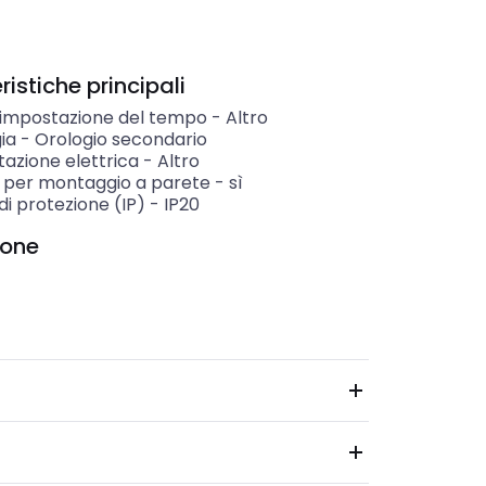
istiche principali
i impostazione del tempo
-
Altro
ia
-
Orologio secondario
azione elettrica
-
Altro
 per montaggio a parete
-
sì
i protezione (IP)
-
IP20
ione