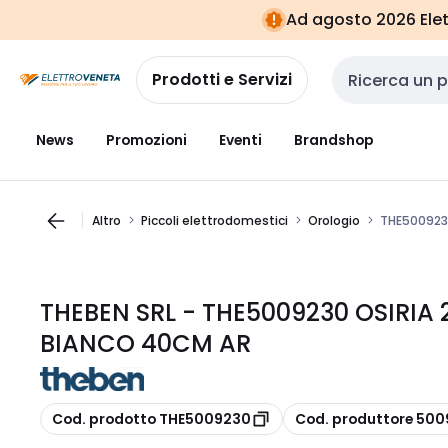
Vai alla
Vai
Ad agosto 2026 Elett
navigazione
alla
pagina
Prodotti e Servizi
Cerca input
News
Promozioni
Eventi
Brandshop
Altro
Piccoli elettrodomestici
Orologio
THE500923
THEBEN SRL - THE5009230 OSIRI
BIANCO 40CM AR
copia
copia
Cod. prodotto THE5009230
Cod. produttore 50