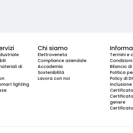
ervizi
Chi siamo
Informaz
dustriale
Elettroveneta
Termini e 
ili
Compliance aziendale
Condizioni
ateriali di
Accademia
Bilancio di
Sostenibilità
Politica pe
ion
Lavora con noi
Policy di D
smart lighting
Inclusione 
sse
Certificato
Certificato
genere
Certificat