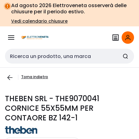
Vai alla
Vai
Ad agosto 2026 Elettroveneta osserverà delle
navigazione
alla
chiusure per il periodo estivo.
pagina
Vedi calendario chiusure
Cerca input
Torna indietro
THEBEN SRL - THE9070041
CORNICE 55X55MM PER
CONTAORE BZ 142-1