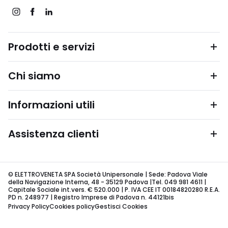
Prodotti e servizi
Chi siamo
Informazioni utili
Assistenza clienti
© ELETTROVENETA SPA Società Unipersonale | Sede: Padova Viale
della Navigazione Interna, 48 - 35129 Padova |Tel. 049 981 4611 |
Capitale Sociale int.vers. € 520.000 | P. IVA CEE IT 00184820280 R.E.A.
PD n. 248977 | Registro Imprese di Padova n. 44121bis
Privacy Policy
Cookies policy
Gestisci Cookies