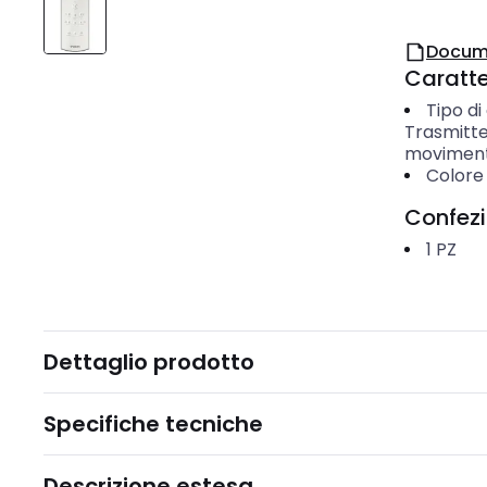
Docum
Caratter
Tipo di
Trasmitte
movimen
Colore
Confez
1
PZ
Dettaglio prodotto
Specifiche tecniche
Descrizione estesa