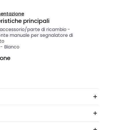
entazione
istiche principali
 accessorio/parte di ricambio
-
nte manuale per segnalatore di
to
-
Bianco
ione