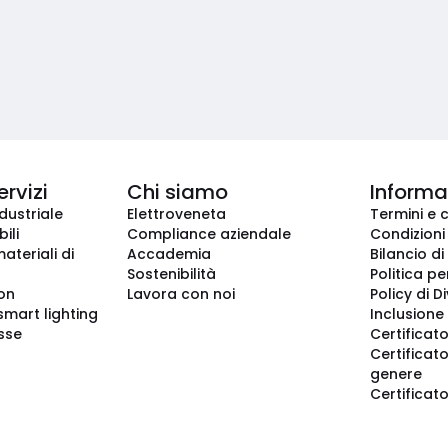
ervizi
Chi siamo
Informaz
dustriale
Elettroveneta
Termini e 
ili
Compliance aziendale
Condizioni
ateriali di
Accademia
Bilancio di
Sostenibilità
Politica pe
ion
Lavora con noi
Policy di D
smart lighting
Inclusione 
sse
Certificato
Certificato
genere
Certificat