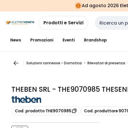
Vai alla
Vai
Ad agosto 2026 Elett
navigazione
alla
pagina
Prodotti e Servizi
Cerca input
News
Promozioni
Eventi
Brandshop
Soluzioni connesse - Domotica
Rilevatori di presenza
THEBEN SRL - THE9070985 THESEN
copia
copia
Cod. prodotto THE9070985
Cod. produttore 907