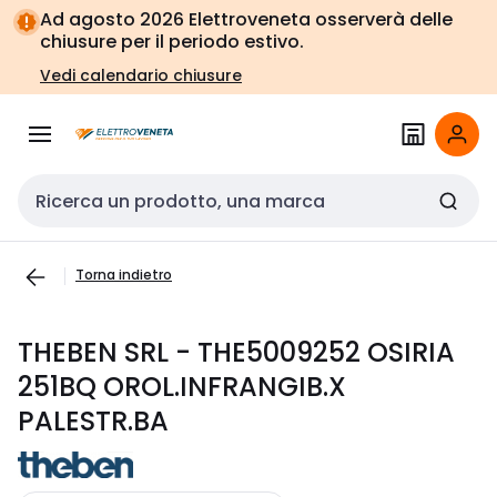
Vai alla
Vai
Ad agosto 2026 Elettroveneta osserverà delle
navigazione
alla
chiusure per il periodo estivo.
pagina
Vedi calendario chiusure
Cerca input
Torna indietro
THEBEN SRL - THE5009252 OSIRIA
251BQ OROL.INFRANGIB.X
PALESTR.BA