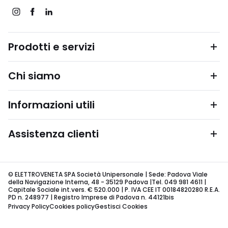
Prodotti e servizi
Chi siamo
Informazioni utili
Assistenza clienti
© ELETTROVENETA SPA Società Unipersonale | Sede: Padova Viale
della Navigazione Interna, 48 - 35129 Padova |Tel. 049 981 4611 |
Capitale Sociale int.vers. € 520.000 | P. IVA CEE IT 00184820280 R.E.A.
PD n. 248977 | Registro Imprese di Padova n. 44121bis
Privacy Policy
Cookies policy
Gestisci Cookies