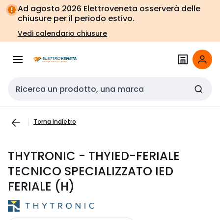
Vai alla
Vai
Ad agosto 2026 Elettroveneta osserverà delle
navigazione
alla
chiusure per il periodo estivo.
pagina
Vedi calendario chiusure
Cerca input
Torna indietro
THYTRONIC - THYIED-FERIALE
TECNICO SPECIALIZZATO IED
FERIALE (H)