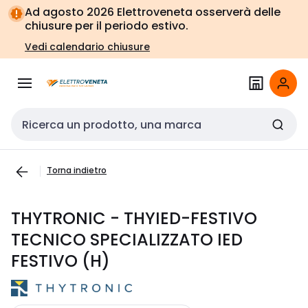
Vai alla
Vai
Ad agosto 2026 Elettroveneta osserverà delle
navigazione
alla
chiusure per il periodo estivo.
pagina
Vedi calendario chiusure
Cerca input
Torna indietro
THYTRONIC - THYIED-FESTIVO
TECNICO SPECIALIZZATO IED
FESTIVO (H)