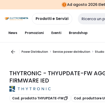
Vai alla
Vai
Ad agosto 2026 Elett
navigazione
alla
pagina
Prodotti e Servizi
Cerca input
News
Promozioni
Eventi
Brandshop
Power Distribution
Service power distribution
Studio 
THYTRONIC - THYUPDATE-FW A
FIRMWARE IED
copia
copia
Cod. prodotto THYUPDATE-FW
Cod. produttore 