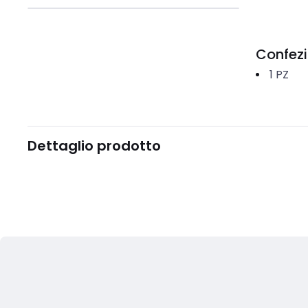
Confez
1
PZ
Dettaglio prodotto