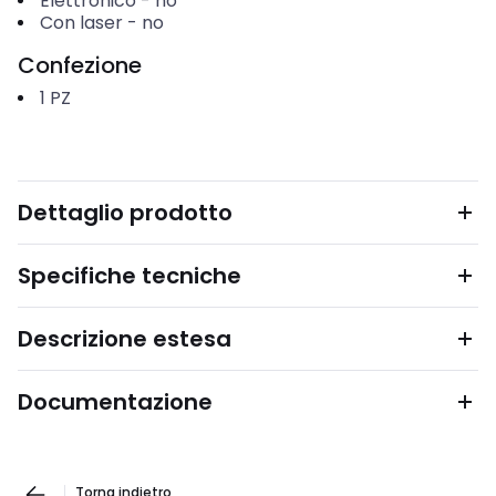
Elettronico
-
no
Con laser
-
no
Confezione
1
PZ
Dettaglio prodotto
Specifiche tecniche
Descrizione estesa
Documentazione
Torna indietro