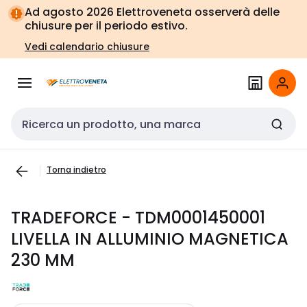
Vai alla
Vai
Ad agosto 2026 Elettroveneta osserverà delle
navigazione
alla
chiusure per il periodo estivo.
pagina
Vedi calendario chiusure
Cerca input
Torna indietro
TRADEFORCE - TDM0001450001
LIVELLA IN ALLUMINIO MAGNETICA
230 MM