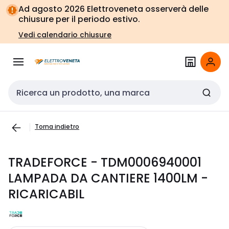
Vai alla
Vai
Ad agosto 2026 Elettroveneta osserverà delle
navigazione
alla
chiusure per il periodo estivo.
pagina
Vedi calendario chiusure
Cerca input
Torna indietro
TRADEFORCE - TDM0006940001
LAMPADA DA CANTIERE 1400LM -
RICARICABIL