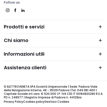
Follow us
Prodotti e servizi
Chi siamo
Informazioni utili
Assistenza clienti
© ELETTROVENETA SPA Società Unipersonale | Sede: Padova Viale
della Navigazione Interna, 48 - 35129 Padova |Tel. 049 981 4611 |
Capitale Sociale int.vers. € 520.000 | P. IVA CEE IT 00184820280 R.E.A.
PD n. 248977 | Registro Imprese di Padova n. 44121bis
Privacy Policy
Cookies policy
Gestisci Cookies