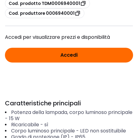
copia
Cod. prodotto TDM0006940001
copia
Cod. produttore 0006940001
Accedi per visualizzare prezzi e disponibilità
Accedi
Caratteristiche principali
Potenza della lampada, corpo luminoso principale
-
15
W
Ricaricabile
-
sì
Corpo luminoso principale
-
LED non sostituibile
Grado di protezione (IP)
-
IP65