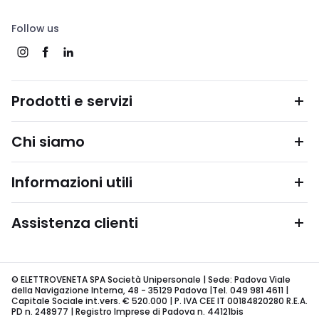
Follow us
Prodotti e servizi
Chi siamo
Informazioni utili
Assistenza clienti
© ELETTROVENETA SPA Società Unipersonale | Sede: Padova Viale
della Navigazione Interna, 48 - 35129 Padova |Tel. 049 981 4611 |
Capitale Sociale int.vers. € 520.000 | P. IVA CEE IT 00184820280 R.E.A.
PD n. 248977 | Registro Imprese di Padova n. 44121bis