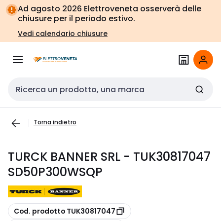
Vai alla
Vai
Ad agosto 2026 Elettroveneta osserverà delle
navigazione
alla
chiusure per il periodo estivo.
pagina
Vedi calendario chiusure
Cerca input
Torna indietro
TURCK BANNER SRL - TUK30817047
SD50P300WSQP
copia
Cod. prodotto TUK30817047