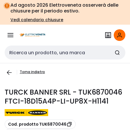
Vai alla
Vai
Ad agosto 2026 Elettroveneta osserverà delle
navigazione
alla
chiusure per il periodo estivo.
pagina
Vedi calendario chiusure
Cerca input
Torna indietro
TURCK BANNER SRL - TUK6870046
FTCI-18D15A4P-LI-UP8X-H1141
copia
Cod. prodotto TUK6870046