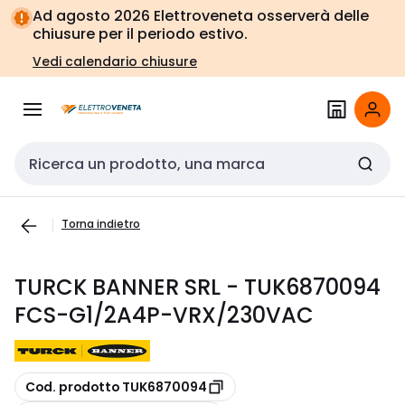
Vai alla
Vai
Ad agosto 2026 Elettroveneta osserverà delle
navigazione
alla
chiusure per il periodo estivo.
pagina
Vedi calendario chiusure
Cerca input
Torna indietro
TURCK BANNER SRL - TUK6870094
FCS-G1/2A4P-VRX/230VAC
copia
Cod. prodotto TUK6870094