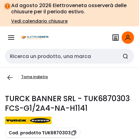
Vai alla
Vai
Ad agosto 2026 Elettroveneta osserverà delle
navigazione
alla
chiusure per il periodo estivo.
pagina
Vedi calendario chiusure
Cerca input
Torna indietro
TURCK BANNER SRL - TUK6870303
FCS-G1/2A4-NA-H1141
copia
Cod. prodotto TUK6870303