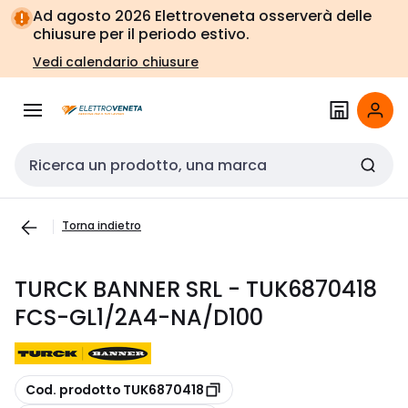
Vai alla
Vai
Ad agosto 2026 Elettroveneta osserverà delle
navigazione
alla
chiusure per il periodo estivo.
pagina
Vedi calendario chiusure
Cerca input
Torna indietro
TURCK BANNER SRL - TUK6870418
FCS-GL1/2A4-NA/D100
copia
Cod. prodotto TUK6870418