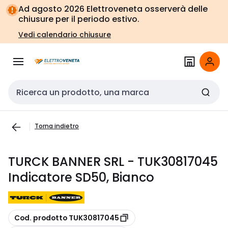
Vai alla
Vai
Ad agosto 2026 Elettroveneta osserverà delle
navigazione
alla
chiusure per il periodo estivo.
pagina
Vedi calendario chiusure
Cerca input
Torna indietro
TURCK BANNER SRL - TUK30817045
Indicatore SD50, Bianco
copia
Cod. prodotto TUK30817045