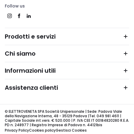
Follow us
Prodotti e servizi
Chi siamo
Informazioni utili
Assistenza clienti
© ELETTROVENETA SPA Società Unipersonale | Sede: Padova Viale
della Navigazione Interna, 48 - 35129 Padova |Tel. 049 981 4611 |
Capitale Sociale int.vers. € 520.000 | P. IVA CEE IT 00184820280 R.E.A.
PD n. 248977 | Registro Imprese di Padova n. 44121bis
Privacy Policy
Cookies policy
Gestisci Cookies