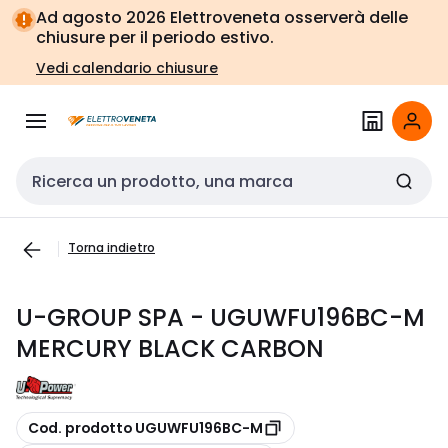
Vai alla
Vai
Ad agosto 2026 Elettroveneta osserverà delle
navigazione
alla
chiusure per il periodo estivo.
pagina
Vedi calendario chiusure
Cerca input
Torna indietro
U-GROUP SPA - UGUWFU196BC-M
MERCURY BLACK CARBON
copia
Cod. prodotto UGUWFU196BC-M