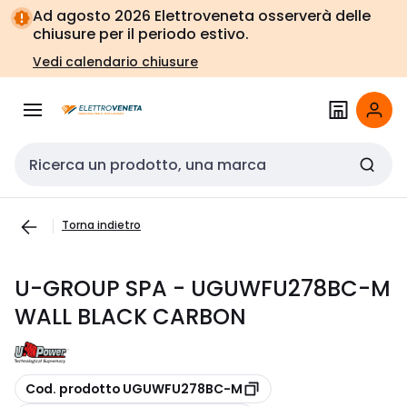
Vai alla
Vai
Ad agosto 2026 Elettroveneta osserverà delle
navigazione
alla
chiusure per il periodo estivo.
pagina
Vedi calendario chiusure
Cerca input
Torna indietro
U-GROUP SPA - UGUWFU278BC-M
WALL BLACK CARBON
copia
Cod. prodotto UGUWFU278BC-M