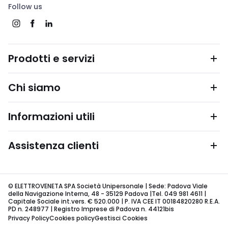
Follow us
Prodotti e servizi
Chi siamo
Informazioni utili
Assistenza clienti
© ELETTROVENETA SPA Società Unipersonale | Sede: Padova Viale
della Navigazione Interna, 48 - 35129 Padova |Tel. 049 981 4611 |
Capitale Sociale int.vers. € 520.000 | P. IVA CEE IT 00184820280 R.E.A.
PD n. 248977 | Registro Imprese di Padova n. 44121bis
Privacy Policy
Cookies policy
Gestisci Cookies