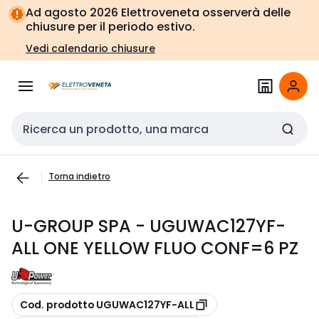
Vai alla
Vai
Ad agosto 2026 Elettroveneta osserverà delle
navigazione
alla
chiusure per il periodo estivo.
pagina
Vedi calendario chiusure
Cerca input
Torna indietro
U-GROUP SPA - UGUWAC127YF-
ALL ONE YELLOW FLUO CONF=6 PZ
copia
Cod. prodotto UGUWAC127YF-ALL