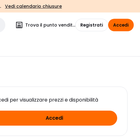
.
Vedi calendario chiusure
Trova il punto vendita
Registrati
Accedi
edi per visualizzare prezzi e disponibilità
Accedi