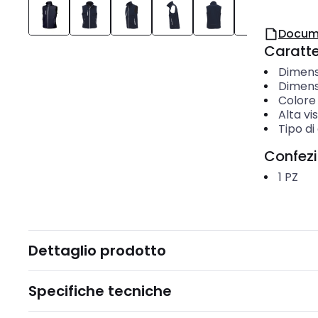
Docum
Caratter
Dimens
Dimens
Colore
Alta vis
Tipo di
Confez
1
PZ
Dettaglio prodotto
Specifiche tecniche