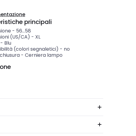
entazione
istiche principali
ione
-
56...58
ioni (US/CA)
-
XL
-
Blu
ibilità (colori segnaletici)
-
no
 chiusura
-
Cerniera lampo
ione