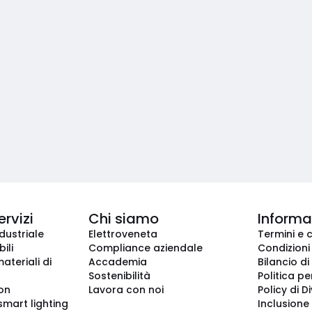
ervizi
Chi siamo
Informaz
dustriale
Elettroveneta
Termini e 
ili
Compliance aziendale
Condizioni
ateriali di
Accademia
Bilancio di
Sostenibilità
Politica pe
ion
Lavora con noi
Policy di D
smart lighting
Inclusione 