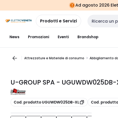
Vai alla
Vai
Ad agosto 2026 Elett
navigazione
alla
pagina
Prodotti e Servizi
Cerca input
News
Promozioni
Eventi
Brandshop
Attrezzature e Materiale di consumo
Abbigliamento da
U-GROUP SPA - UGUWDW025DB-XL
copia
copia
Cod. prodotto UGUWDW025DB-XL
Cod. produtt