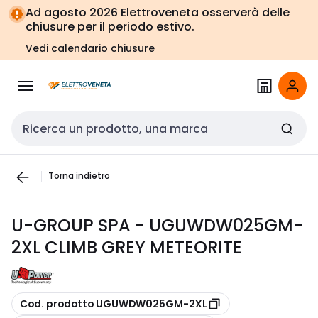
Vai alla
Vai
Ad agosto 2026 Elettroveneta osserverà delle
navigazione
alla
chiusure per il periodo estivo.
pagina
Vedi calendario chiusure
Cerca input
Torna indietro
U-GROUP SPA - UGUWDW025GM-
2XL CLIMB GREY METEORITE
copia
Cod. prodotto UGUWDW025GM-2XL