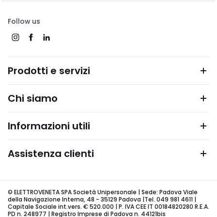
Follow us
Prodotti e servizi
Chi siamo
Informazioni utili
Assistenza clienti
© ELETTROVENETA SPA Società Unipersonale | Sede: Padova Viale
della Navigazione Interna, 48 - 35129 Padova |Tel. 049 981 4611 |
Capitale Sociale int.vers. € 520.000 | P. IVA CEE IT 00184820280 R.E.A.
PD n. 248977 | Registro Imprese di Padova n. 44121bis