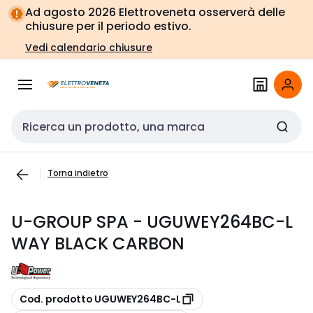
Vai alla
Vai
Ad agosto 2026 Elettroveneta osserverà delle
navigazione
alla
chiusure per il periodo estivo.
pagina
Vedi calendario chiusure
Cerca input
Torna indietro
U-GROUP SPA - UGUWEY264BC-L
WAY BLACK CARBON
copia
Cod. prodotto UGUWEY264BC-L