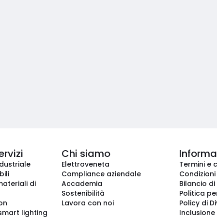
ervizi
Chi siamo
Informaz
dustriale
Elettroveneta
Termini e 
ili
Compliance aziendale
Condizioni
ateriali di
Accademia
Bilancio di
Sostenibilità
Politica pe
ion
Lavora con noi
Policy di D
smart lighting
Inclusione 