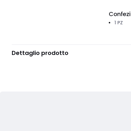
Confez
1
PZ
Dettaglio prodotto