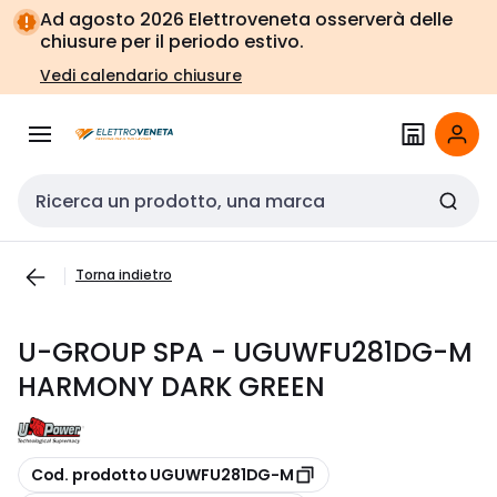
Vai alla
Vai
Ad agosto 2026 Elettroveneta osserverà delle
navigazione
alla
chiusure per il periodo estivo.
pagina
Vedi calendario chiusure
Cerca input
Torna indietro
U-GROUP SPA - UGUWFU281DG-M
HARMONY DARK GREEN
copia
Cod. prodotto UGUWFU281DG-M