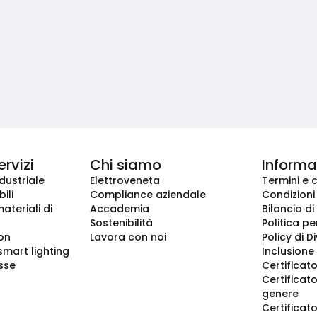
ervizi
Chi siamo
Informaz
dustriale
Elettroveneta
Termini e 
ili
Compliance aziendale
Condizioni
ateriali di
Accademia
Bilancio di
Sostenibilità
Politica pe
ion
Lavora con noi
Policy di D
smart lighting
Inclusione 
sse
Certificato
Certificato
genere
Certificat