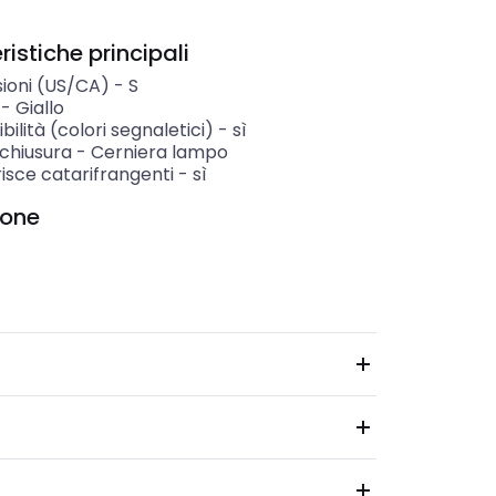
istiche principali
ioni (US/CA)
-
S
-
Giallo
ibilità (colori segnaletici)
-
sì
 chiusura
-
Cerniera lampo
isce catarifrangenti
-
sì
ione