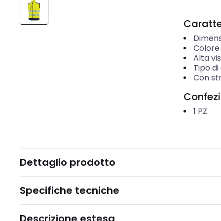
Caratter
Dimens
Colore
Alta vis
Tipo di
Con str
Confez
1
PZ
Dettaglio prodotto
Specifiche tecniche
Descrizione estesa