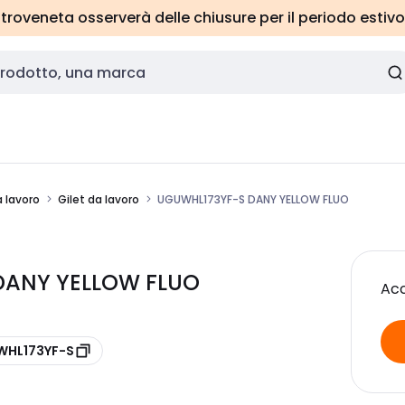
roveneta osserverà delle chiusure per il periodo estivo
 lavoro
Gilet da lavoro
UGUWHL173YF-S DANY YELLOW FLUO
DANY YELLOW FLUO
Acc
 WHL173YF-S