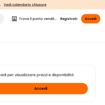
.
Vedi calendario chiusure
Trova il punto vendita
Registrati
Accedi
edi per visualizzare prezzi e disponibilità
Accedi