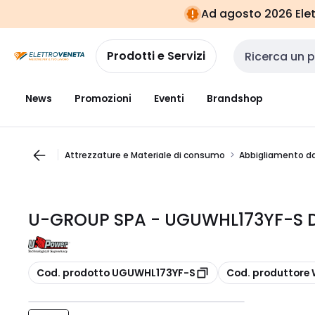
Vai alla
Vai
Ad agosto 2026 Elett
navigazione
alla
pagina
Prodotti e Servizi
Cerca input
News
Promozioni
Eventi
Brandshop
Attrezzature e Materiale di consumo
Abbigliamento da
U-GROUP SPA - UGUWHL173YF-S 
copia
copia
Cod. prodotto UGUWHL173YF-S
Cod. produttore