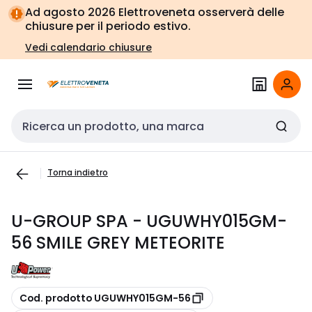
Vai alla
Vai
Ad agosto 2026 Elettroveneta osserverà delle
navigazione
alla
chiusure per il periodo estivo.
pagina
Vedi calendario chiusure
Cerca input
Torna indietro
U-GROUP SPA - UGUWHY015GM-
56 SMILE GREY METEORITE
copia
Cod. prodotto UGUWHY015GM-56