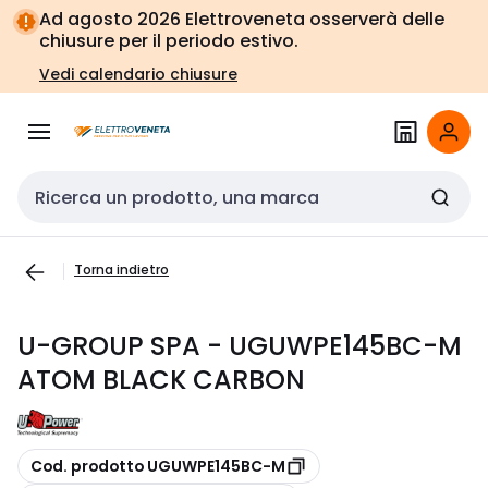
Vai alla
Vai
Ad agosto 2026 Elettroveneta osserverà delle
navigazione
alla
chiusure per il periodo estivo.
pagina
Vedi calendario chiusure
Cerca input
Torna indietro
U-GROUP SPA - UGUWPE145BC-M
ATOM BLACK CARBON
copia
Cod. prodotto UGUWPE145BC-M