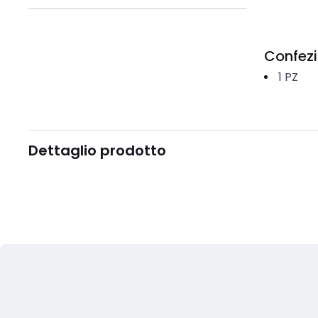
Confez
1
PZ
Dettaglio prodotto