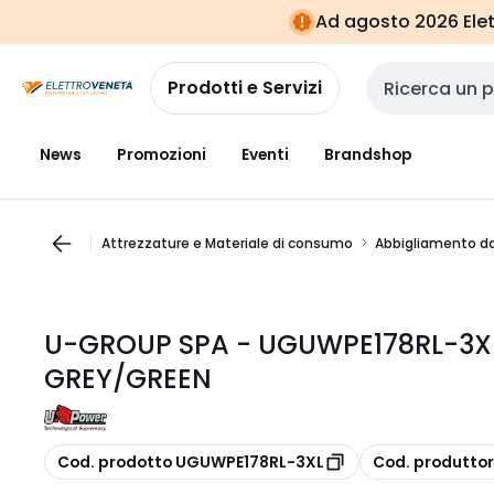
Vai alla
Vai
Ad agosto 2026 Elett
navigazione
alla
pagina
Prodotti e Servizi
Cerca input
News
Promozioni
Eventi
Brandshop
Attrezzature e Materiale di consumo
Abbigliamento da
U-GROUP SPA - UGUWPE178RL-3X
GREY/GREEN
copia
copia
Cod. prodotto UGUWPE178RL-3XL
Cod. produtto