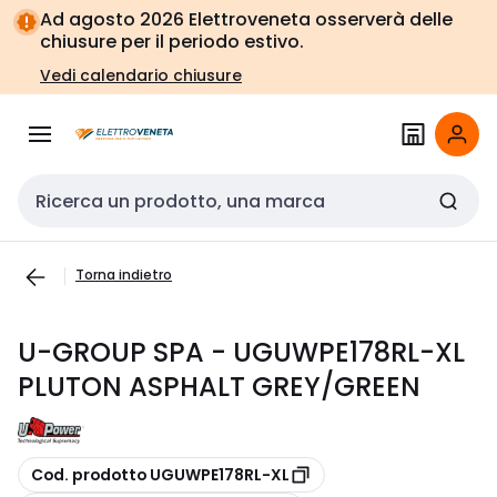
Vai alla
Vai
Ad agosto 2026 Elettroveneta osserverà delle
navigazione
alla
chiusure per il periodo estivo.
pagina
Vedi calendario chiusure
Cerca input
Torna indietro
U-GROUP SPA - UGUWPE178RL-XL
PLUTON ASPHALT GREY/GREEN
copia
Cod. prodotto UGUWPE178RL-XL