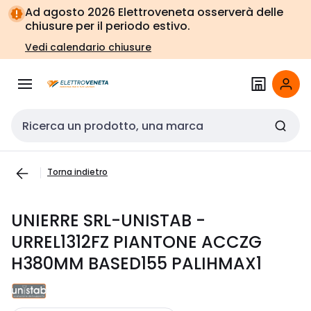
Vai alla
Vai
Ad agosto 2026 Elettroveneta osserverà delle
navigazione
alla
chiusure per il periodo estivo.
pagina
Vedi calendario chiusure
Cerca input
Torna indietro
UNIERRE SRL-UNISTAB -
URREL1312FZ PIANTONE ACCZG
H380MM BASED155 PALIHMAX1