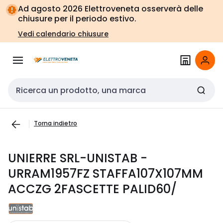
Vai alla
Vai
Ad agosto 2026 Elettroveneta osserverà delle
navigazione
alla
chiusure per il periodo estivo.
pagina
Vedi calendario chiusure
Cerca input
Torna indietro
UNIERRE SRL-UNISTAB -
URRAM1957FZ STAFFA107X107MM
ACCZG 2FASCETTE PALID60/