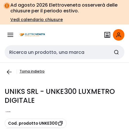
Vai alla
Vai
Ad agosto 2026 Elettroveneta osserverà delle
navigazione
alla
chiusure per il periodo estivo.
pagina
Vedi calendario chiusure
Cerca input
Torna indietro
UNIKS SRL - UNKE300 LUXMETRO
DIGITALE
copia
Cod. prodotto UNKE300