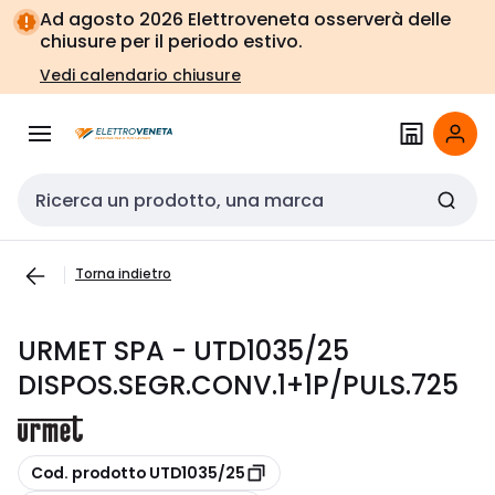
Vai alla
Vai
Ad agosto 2026 Elettroveneta osserverà delle
navigazione
alla
chiusure per il periodo estivo.
pagina
Vedi calendario chiusure
Cerca input
Torna indietro
URMET SPA - UTD1035/25
DISPOS.SEGR.CONV.1+1P/PULS.725
copia
Cod. prodotto UTD1035/25