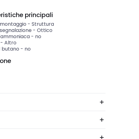
istiche principali
i montaggio
-
Struttura
 segnalazione
-
Ottico
 l'ammoniaca
-
no
-
Altro
il butano
-
no
ione