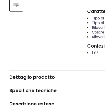
Caratter
Tipo d
Tipo di
Rileva
Colore
Rileva 
Confez
1
PZ
Dettaglio prodotto
Specifiche tecniche
Descrizione estesa