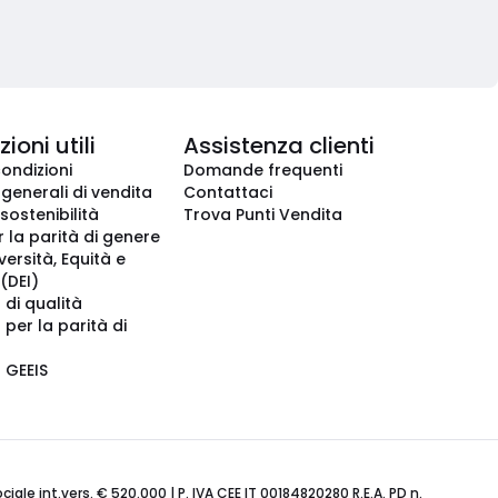
ioni utili
Assistenza clienti
condizioni
Domande frequenti
 generali di vendita
Contattaci
 sostenibilità
Trova Punti Vendita
r la parità di genere
iversità, Equità e
(DEI)
 di qualità
 per la parità di
o GEEIS
ale int.vers. € 520.000 | P. IVA CEE IT 00184820280 R.E.A. PD n.