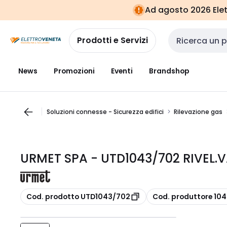
Vai alla
Vai
Ad agosto 2026 Elett
navigazione
alla
pagina
Prodotti e Servizi
Cerca input
News
Promozioni
Eventi
Brandshop
Soluzioni connesse - Sicurezza edifici
Rilevazione gas
URMET SPA - UTD1043/702 RIVEL.
copia
copia
Cod. prodotto UTD1043/702
Cod. produttore 10