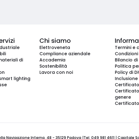
ervizi
Chi siamo
Informaz
dustriale
Elettroveneta
Termini e 
ili
Compliance aziendale
Condizioni
ateriali di
Accademia
Bilancio di
Sostenibilità
Politica pe
ion
Lavora con noi
Policy di D
smart lighting
Inclusione 
sse
Certificato
Certificato
genere
Certificat
 Navigazione Interna, 48 - 35129 Padova |Tel. 049 981 4611 | Capitale Soci