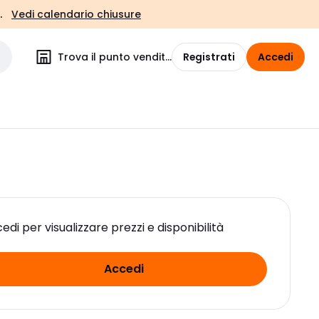
.
Vedi calendario chiusure
Trova il punto vendita
Registrati
Accedi
edi per visualizzare prezzi e disponibilità
Accedi