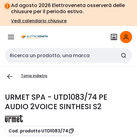
Vai alla
Vai
Ad agosto 2026 Elettroveneta osserverà delle
navigazione
alla
chiusure per il periodo estivo.
pagina
Vedi calendario chiusure
Cerca input
Torna indietro
URMET SPA - UTD1083/74 PE
AUDIO 2VOICE SINTHESI S2
copia
Cod. prodotto UTD1083/74