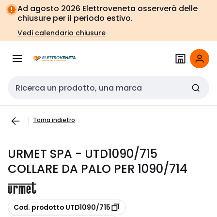
Vai alla
Vai
Ad agosto 2026 Elettroveneta osserverà delle
navigazione
alla
chiusure per il periodo estivo.
pagina
Vedi calendario chiusure
Cerca input
Torna indietro
URMET SPA - UTD1090/715
COLLARE DA PALO PER 1090/714
copia
Cod. prodotto UTD1090/715